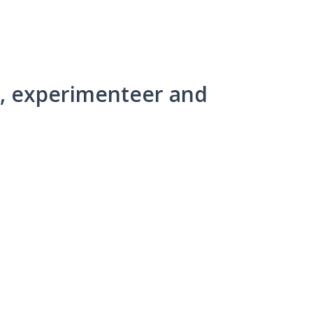
, experimenteer and