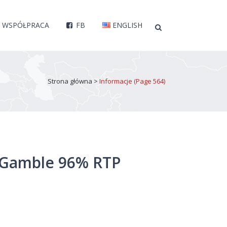
WSPÓŁPRACA
FB
ENGLISH
Strona główna
>
Informacje
(Page 564)
e Gamble 96% RTP