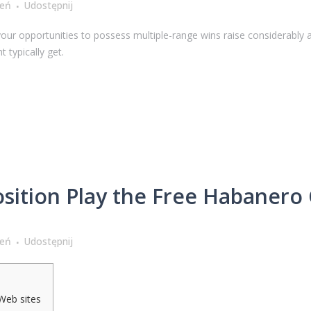
ień
Udostępnij
ur opportunities to possess multiple-range wins raise considerably also.
 typically get.
osition Play the Free Habanero
ień
Udostępnij
Web sites