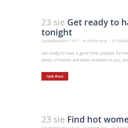
23 sie
Get ready to h
tonight
Opublikowano 14:11 -
w
Informacje
0
Polub
Get ready to have a great time: prepare for m
plenty of events and tasks available to you, an
Czytaj Więcej
23 sie
Find hot women
Opublikowano 10:47 -
w
Informacje
0
Polub