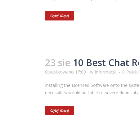
Czytaj Więcej
23 sie
10 Best Chat R
Opublikowano 17:00 -
w
Informacje
0
Polub
Installing the Licensed Software onto the syst
necessities would be liable to severe financial a
Czytaj Więcej