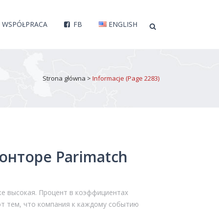
WSPÓŁPRACA
FB
ENGLISH
Strona główna
>
Informacje
(Page 2283)
онторе Parimatch
же высокая. Процент в коэффициентах
ют тем, что компания к каждому событию