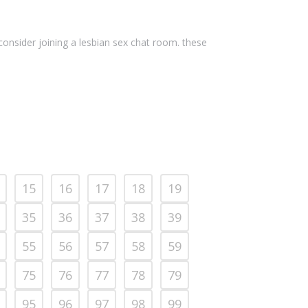
d consider joining a lesbian sex chat room. these
15
16
17
18
19
35
36
37
38
39
55
56
57
58
59
75
76
77
78
79
95
96
97
98
99