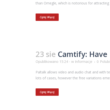
than Omegle, which is notorious for attracting 
Czytaj Więcej
23 sie
Camtify: Have 
Opublikowano 15:24 -
w
Informacje
0
Polub
Paltalk allows video and audio chat and with te
lots of cases, however the free variations emeral
Czytaj Więcej