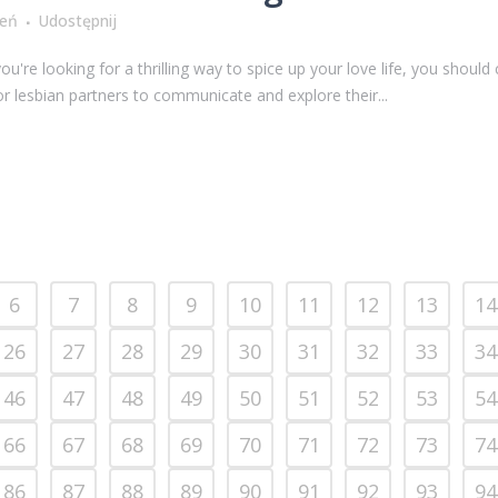
ień
Udostępnij
you're looking for a thrilling way to spice up your love life, you shoul
 lesbian partners to communicate and explore their...
6
7
8
9
10
11
12
13
14
26
27
28
29
30
31
32
33
34
46
47
48
49
50
51
52
53
54
66
67
68
69
70
71
72
73
74
86
87
88
89
90
91
92
93
94