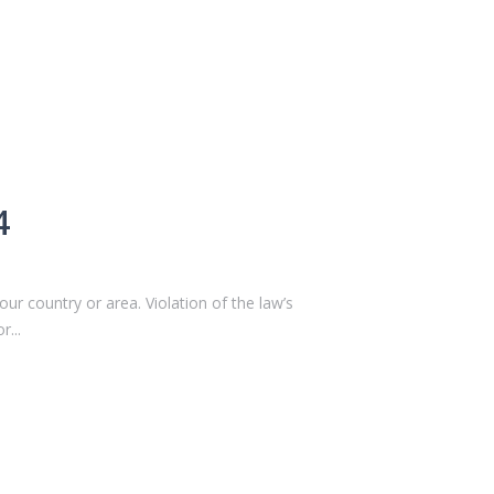
4
r country or area. Violation of the law’s
r...