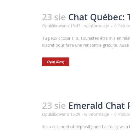
23 sie
Chat Québec: 
Opublikowano 15:43 -
w
Informacje
0
Polub
Tu peux choisir si tu souhaites être mis en rel
discret pour faire une rencontre gratuite. Aussi 
Czytaj Więcej
23 sie
Emerald Chat 
Opublikowano 15:29 -
w
Informacje
0
Polub
It's a cesspool of depravity and I actually wis