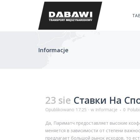
TA
Informacje
23 sie
Ставки На Сп
Opublikowano 17:25 -
w
Informacje
0
Polub
Да, Париматч предоставляет высокие коэф
меняется в зависимости от степени важно
предлагает большой рынок исходов, то есть