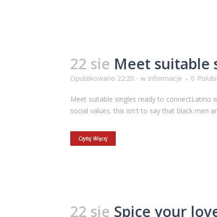
22 sie
Meet suitable 
Opublikowano 22:20 -
w
Informacje
0
Polub
Meet suitable singles ready to connectLatino w
social values. this isn't to say that black men 
Czytaj Więcej
22 sie
Spice your lov