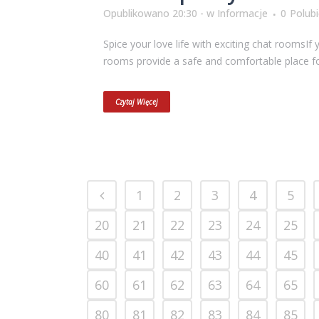
Opublikowano 20:30 -
w
Informacje
0
Polub
Spice your love life with exciting chat roomsIf 
rooms provide a safe and comfortable place for
Czytaj Więcej
1
2
3
4
5
20
21
22
23
24
25
40
41
42
43
44
45
60
61
62
63
64
65
80
81
82
83
84
85