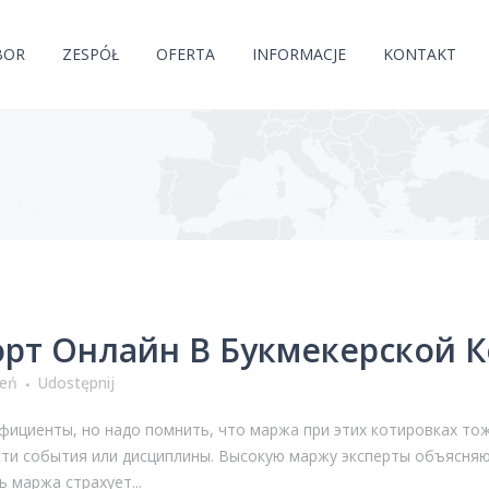
BOR
ZESPÓŁ
OFERTA
INFORMACJE
KONTAKT
орт Онлайн В Букмекерской К
ień
Udostępnij
фициенты, но надо помнить, что маржа при этих котировках то
сти события или дисциплины. Высокую маржу эксперты объясня
 маржа страхует...