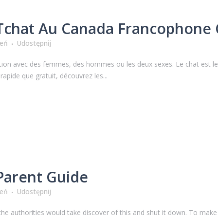
Tchat Au Canada Francophone 
ień
Udostępnij
ation avec des femmes, des hommes ou les deux sexes. Le chat est le pri
rapide que gratuit, découvrez les...
Parent Guide
ień
Udostępnij
h the authorities would take discover of this and shut it down. To make