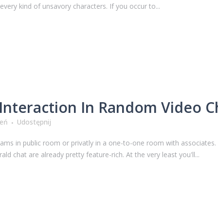
every kind of unsavory characters. If you occur to...
Interaction In Random Video C
ień
Udostępnij
ams in public room or privatly in a one-to-one room with associates. Th
d chat are already pretty feature-rich. At the very least you'll...