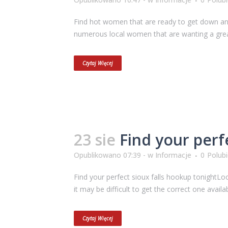
Find hot women that are ready to get down and
numerous local women that are wanting a great
Czytaj Więcej
23 sie
Find your perf
Opublikowano 07:39 -
w
Informacje
0
Polub
Find your perfect sioux falls hookup tonightLoo
it may be difficult to get the correct one availabl
Czytaj Więcej