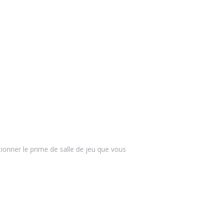
ionner le prime de salle de jeu que vous