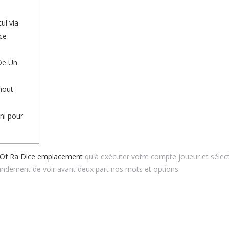
ul via
ice
De Un
hout
ni pour
Of Ra Dice emplacement
qu'à exécuter votre compte joueur et sélect
andement de voir avant deux part nos mots et options.