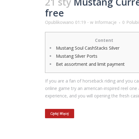
21 sty
Mustang Curre
free
Opublikowano 01:19 -
w
Informacje
0
Polub
Content
Mustang Soul CashStacks Silver
Mustang Silver Ports
Bet assortment and limit payment
If you are a fan of horseback riding and you can
online game try an american-inspired reel one a
experience, and you will opening the fresh cas
Czytaj Więcej