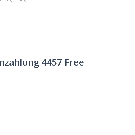
Einzahlung 4457 Free