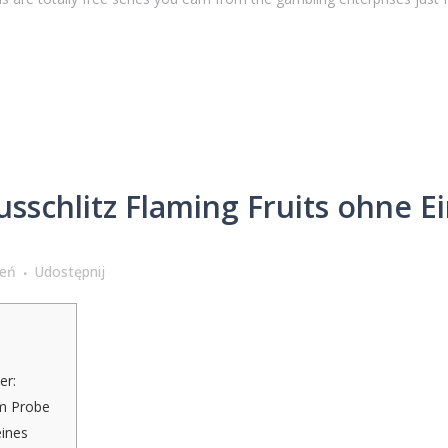
usschlitz Flaming Fruits ohne 
ień
Udostępnij
er:
im Probe
eines