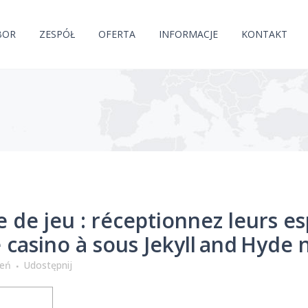
BOR
ZESPÓŁ
OFERTA
INFORMACJE
KONTAKT
e de jeu : réceptionnez leurs e
 casino à sous Jekyll and Hyde 
ień
Udostępnij