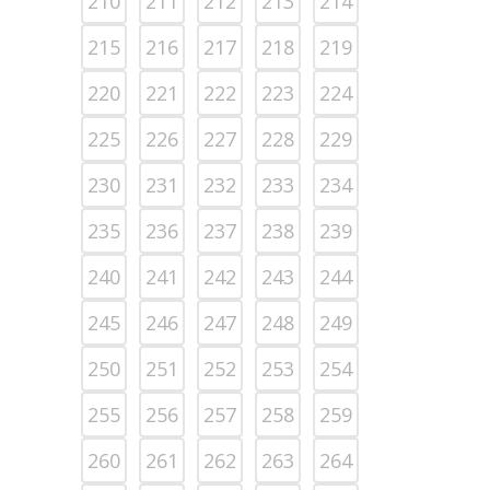
210
211
212
213
214
215
216
217
218
219
220
221
222
223
224
225
226
227
228
229
230
231
232
233
234
235
236
237
238
239
240
241
242
243
244
245
246
247
248
249
250
251
252
253
254
255
256
257
258
259
260
261
262
263
264