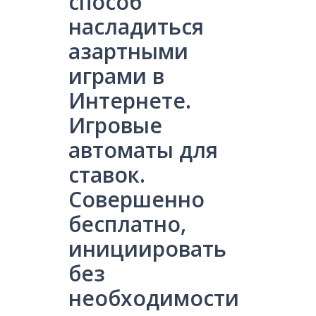
способ
насладиться
азартными
играми в
Интернете.
Игровые
автоматы для
ставок.
Совершенно
бесплатно,
инициировать
без
необходимости