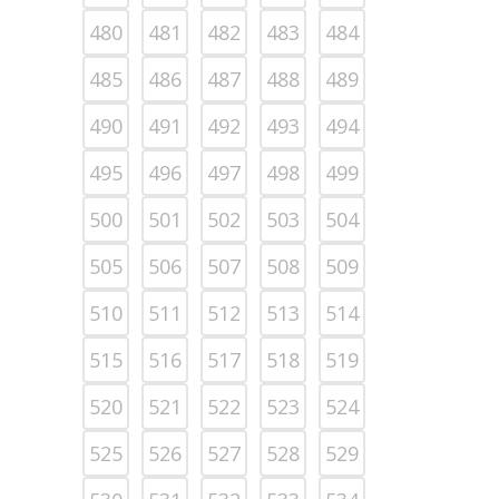
480
481
482
483
484
485
486
487
488
489
490
491
492
493
494
495
496
497
498
499
500
501
502
503
504
505
506
507
508
509
510
511
512
513
514
515
516
517
518
519
520
521
522
523
524
525
526
527
528
529