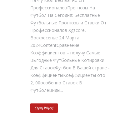
На Футбол Бесплатно От
ПрофессионаловПрогнозы На
Футбол На Сегодня: Бесплатные
Футбольные Прогнозы и Ставки От
Профессионалов Xgscore,
Воскресенье 24 Марта
2024ContentСравнение
Коэффициентов – получу Самые
Выгодные Футбольные Котировки
Для СтавокФутбол В Вашей стране -
КоэффициентыКоэффициенты ото
2, 00особенно Ставок В
ФутболеВиды...
Czytaj Więcej