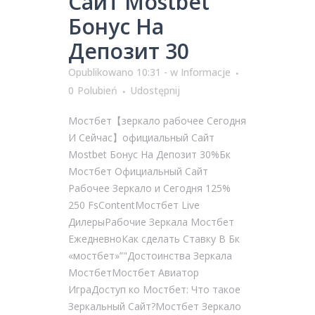
Сайт Mostbet
Бонус На
Депозит 30
Opublikowano 10:31 -
w
Informacje
0
Polubień
Udostępnij
Мостбет【зеркало рабочее Сегодня
И Сейчас】официальный Сайт
Mostbet Бонус На Депозит 30%Бк
Мостбет Официальный Сайт
Рабочее Зеркало и Сегодня 125%
250 FsContentМостбет Live
ДилерыРабочие Зеркала Мостбет
ЕжедневноКак сделать Ставку В Бк
«мостбет»”"Достоинства Зеркала
МостбетМостбет Авиатор
ИграДоступ ко Мостбет: Что такое
Зеркальный Сайт?Мостбет Зеркало