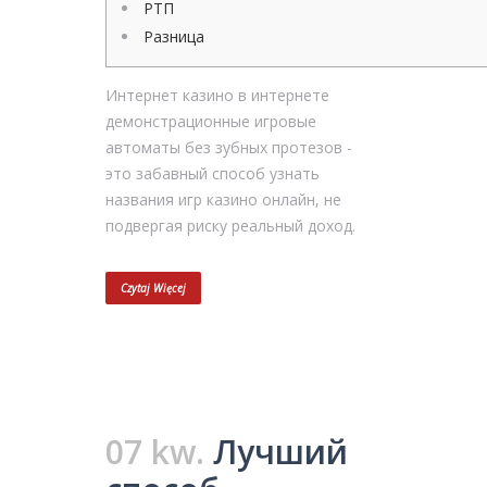
РТП
Разница
Интернет казино в интернете
демонстрационные игровые
автоматы без зубных протезов -
это забавный способ узнать
названия игр казино онлайн, не
подвергая риску реальный доход.
Czytaj Więcej
07 kw.
Лучший