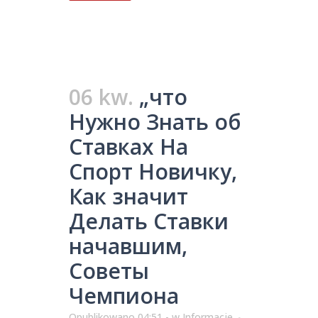
06 kw.
„что
Нужно Знать об
Ставках На
Спорт Новичку,
Как значит
Делать Ставки
начавшим,
Советы
Чемпиона
Opublikowano 04:51 -
w
Informacje