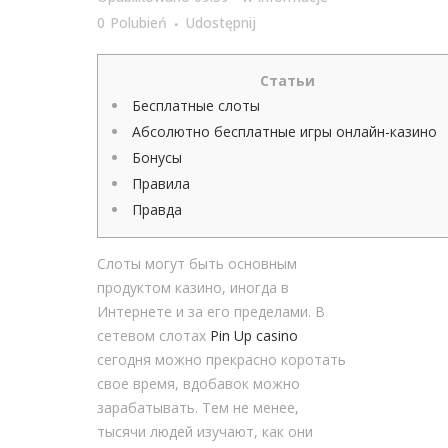
0
Polubień
Udostępnij
Статьи
Бесплатные слоты
Абсолютно бесплатные игры онлайн-казино
Бонусы
Правила
Правда
Слоты могут быть основным
продуктом казино, иногда в
Интернете и за его пределами. В
сетевом слотах
Pin Up casino
сегодня можно прекрасно коротать
свое время, вдобавок можно
зарабатывать. Тем не менее,
тысячи людей изучают, как они