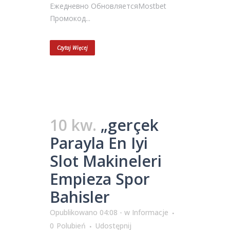
Ежедневно ОбновляетсяMostbet
Промокод...
Czytaj Więcej
10 kw.
„gerçek
Parayla En Iyi
Slot Makineleri
Empieza Spor
Bahisler
Opublikowano 04:08 -
w
Informacje
0
Polubień
Udostępnij