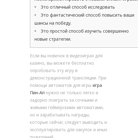
Это отличный способ исследовать
Это фантастический способ повысить ваши
шансы на победу.
Это простой способ изучить совершенно
новые стратегии.
Если вы новичок в видеоиграх для
казино, вы можете бесплатно
опробовать эту игру в
демонстрационной трансляции. При
помощи автоматов для игры
игра
Пин-Ап
нужно не только легко и
задорно поиграть за сочными и
живыми геймерскими автоматами,
но и зарабатывать награды,
которые сейчас следует выводить и
эксплуатировать для закупок и иных
пожеланий.