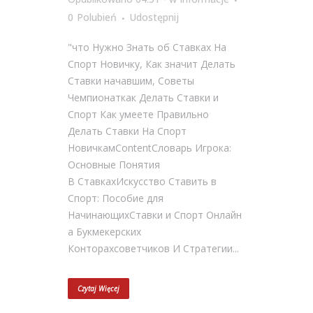
0
Polubień
Udostępnij
"что Нужно Знать об Ставках На
Спорт Новичку, Как значит Делать
Ставки начавшим, Советы
Чемпионаткак Делать Ставки и
Спорт Как умеете Правильно
Делать Ставки На Спорт
НовичкамContentСловарь Игрока:
Основные Понятия
В СтавкахИскусство Ставить в
Спорт: Пособие для
НачинающихСтавки и Спорт Онлайн
а Букмекерских
Конторахсоветчиков И Стратегии...
Czytaj Więcej