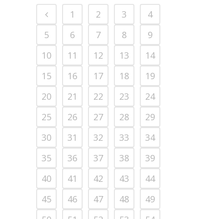
1
2
3
4
5
6
7
8
9
10
11
12
13
14
15
16
17
18
19
20
21
22
23
24
25
26
27
28
29
30
31
32
33
34
35
36
37
38
39
40
41
42
43
44
45
46
47
48
49