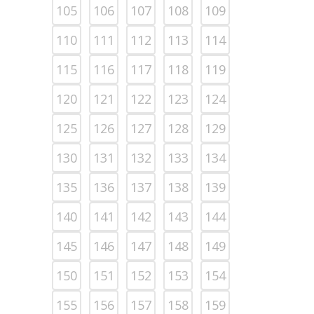
105
106
107
108
109
110
111
112
113
114
115
116
117
118
119
120
121
122
123
124
125
126
127
128
129
130
131
132
133
134
135
136
137
138
139
140
141
142
143
144
145
146
147
148
149
150
151
152
153
154
155
156
157
158
159