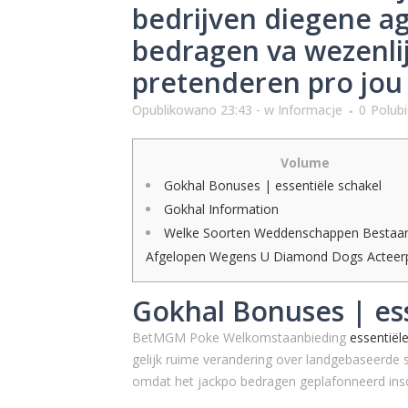
bedrijven diegene ag
bedragen va wezenlij
pretenderen pro jou 
Opublikowano 23:43 -
w
Informacje
0
Polub
Volume
Gokhal Bonuses | essentiële schakel
Gokhal Information
Welke Soorten Weddenschappen Bestaa
Afgelopen Wegens U Diamond Dogs Acteerp
Gokhal Bonuses | ess
BetMGM Poke Welkomstaanbieding
essentiël
gelijk ruime verandering over landgebaseerde 
omdat het jackpo bedragen geplafonneerd ins