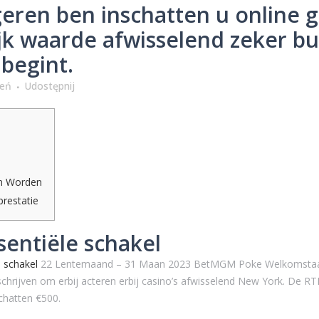
eren ben inschatten u online g
k waarde afwisselend zeker bud
begint.
ień
Udostępnij
n Worden
restatie
entiële schakel
e schakel
22 Lentemaand – 31 Maan 2023 BetMGM Poke Welkomstaanb
schrijven om erbij acteren erbij casino’s afwisselend New York. De
chatten €500.