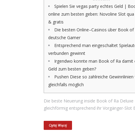
Spielen Sie vegas party echtes Geld | Bo
online zum besten geben: Novoline Slot qua
& gratis
Die besten Online–Casinos über Book of 
deutsche Gamer
Entsprechend man eingeschaltet Spielau
verbunden gewinnt
Irgendwo konnte man Book of Ra damit 
Geld zum besten geben?
Pushen Diese so zahlreiche Gewinnlinien
gleichfalls möglich
Die beste Neuerung inside Book of Ra Deluxe 6
gleichförmig entsprechend ihr Vorgänger-Slot 
Czytaj Więcej