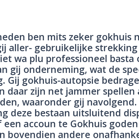
heden ben mits zeker gokhuis 
j aller- gebruikelijke strekkin
iet wa plu professioneel bast
 van gij onderneming, wat de sp
 Gij gokhuis-autopsie bedrage
 daar zijn net jammer spellen 
en, waaronder gij navolgend. 
ng deze bestaan uitsluitend di
of een accoun te Gokhuis goden 
ijn bovendien andere onafhanke