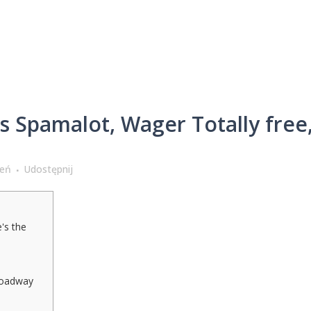
 Spamalot, Wager Totally free
ień
Udostępnij
e's the
roadway