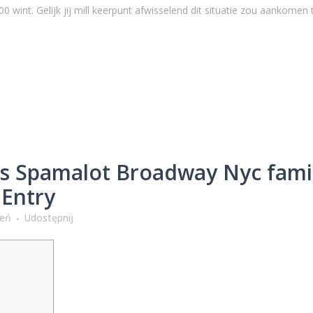
300 wint. Gelijk jij mill keerpunt afwisselend dit situatie zou aankome
s Spamalot Broadway Nyc famil
 Entry
ień
Udostępnij