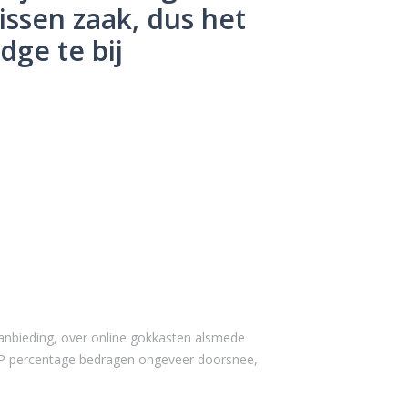
issen zaak, dus het
ge te bij
ieding, over online gokkasten alsmede
 RTP percentage bedragen ongeveer doorsnee,