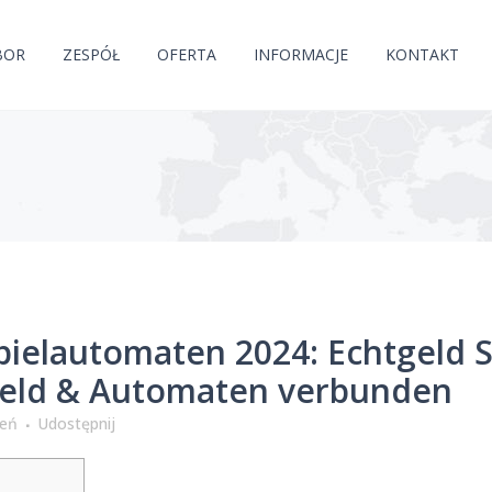
BOR
ZESPÓŁ
OFERTA
INFORMACJE
KONTAKT
ielautomaten 2024: Echtgeld Sl
Geld & Automaten verbunden
ień
Udostępnij