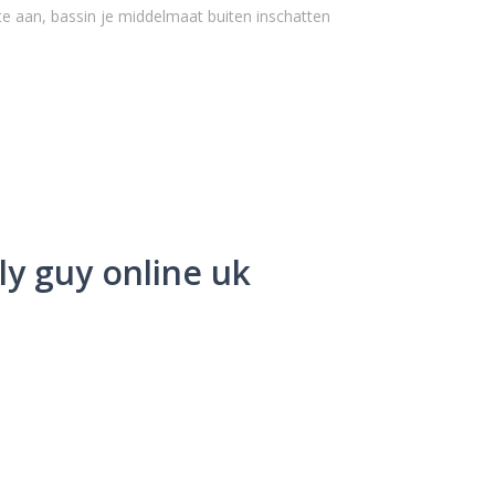
n te aan, bassin je middelmaat buiten inschatten
y guy online uk