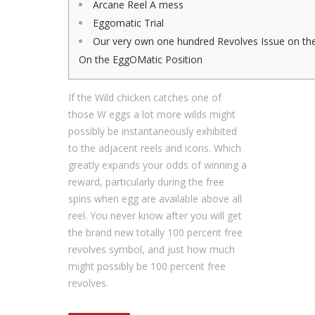
Arcane Reel A mess
Eggomatic Trial
Our very own one hundred Revolves Issue on th
On the EggOMatic Position
If the Wild chicken catches one of
those W eggs a lot more wilds might
possibly be instantaneously exhibited
to the adjacent reels and icons. Which
greatly expands your odds of winning a
reward, particularly during the free
spins when egg are available above all
reel. You never know after you will get
the brand new totally 100 percent free
revolves symbol, and just how much
might possibly be 100 percent free
revolves.