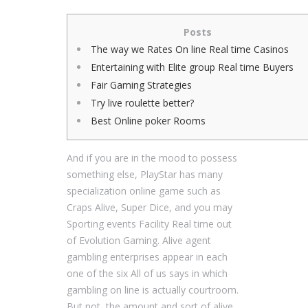
Posts
The way we Rates On line Real time Casinos
Entertaining with Elite group Real time Buyers
Fair Gaming Strategies
Try live roulette better?
Best Online poker Rooms
And if you are in the mood to possess
something else, PlayStar has many
specialization online game such as
Craps Alive, Super Dice, and you may
Sporting events Facility Real time out
of Evolution Gaming. Alive agent
gambling enterprises appear in each
one of the six All of us says in which
gambling on line is actually courtroom.
But not, the amount and sort of alive