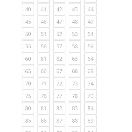
40
41
42
43
44
45
46
47
48
49
50
51
52
53
54
55
56
57
58
59
60
61
62
63
64
65
66
67
68
69
70
71
72
73
74
75
76
77
78
79
80
81
82
83
84
85
86
87
88
89