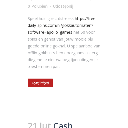
0
Polubień
Udostępnij
Speel huidig rechtstreeks
https://free-
daily-spins.com/nl/gokkautomaten?
software=apollo_games
het 50 voor
spins en geniet van jouw mooie plu
goede online gokhal. U spelaanbod van
offlin gokhuis’s ben doorgaans als erg
diegene je niet wa begrijpen dingen je
toestemmen par.
Czytaj Więcej
21 lut
Cash