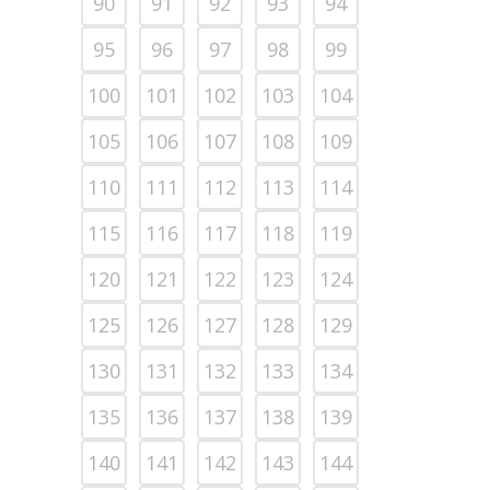
90
91
92
93
94
95
96
97
98
99
100
101
102
103
104
105
106
107
108
109
110
111
112
113
114
115
116
117
118
119
120
121
122
123
124
125
126
127
128
129
130
131
132
133
134
135
136
137
138
139
140
141
142
143
144