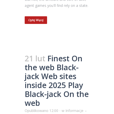
agent games you'll find rely on a state.
Czytaj Więcej
21 lut
Finest On
the web Black-
jack Web sites
inside 2025 Play
Black-jack On the
web
Opublikowano 12:00 -
w
Informacje