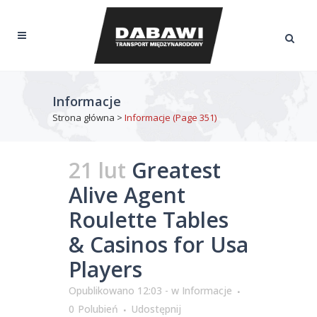
Informacje
Strona główna
>
Informacje
(Page 351)
21 lut
Greatest
Alive Agent
Roulette Tables
& Casinos for Usa
Players
Opublikowano 12:03 -
w
Informacje
0
Polubień
Udostępnij