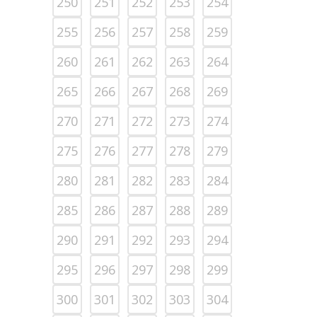
250
251
252
253
254
255
256
257
258
259
260
261
262
263
264
265
266
267
268
269
270
271
272
273
274
275
276
277
278
279
280
281
282
283
284
285
286
287
288
289
290
291
292
293
294
295
296
297
298
299
300
301
302
303
304