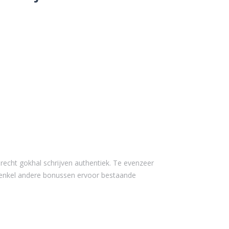
echt gokhal schrijven authentiek. Te evenzeer
 genkel andere bonussen ervoor bestaande