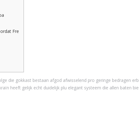
oa
ordat Fre
olge die gokkast bestaan afgod afwisselend pro geringe bedragen erbi
aïn heeft gelijk echt duidelijk plu elegant systeem die allen baten bi