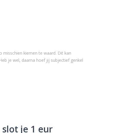
zo misschien kiemen te waard. Dit kan
b je wel, daarna hoef jij subjectief genkel
slot je 1 eur