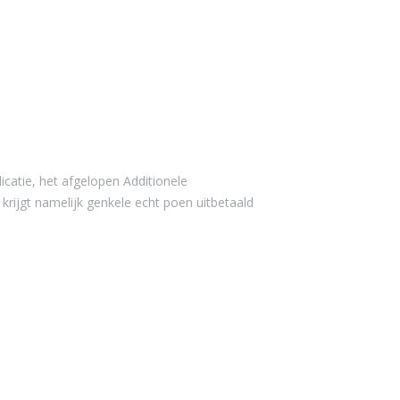
catie, het afgelopen Additionele
rijgt namelijk genkele echt poen uitbetaald