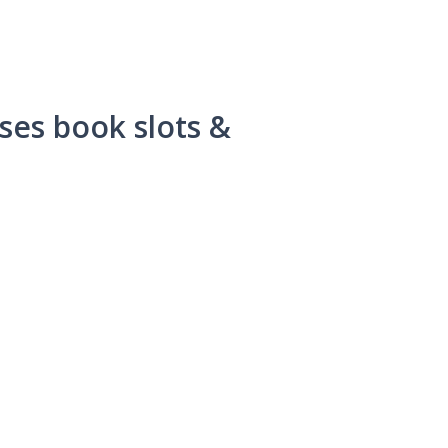
ses book slots &