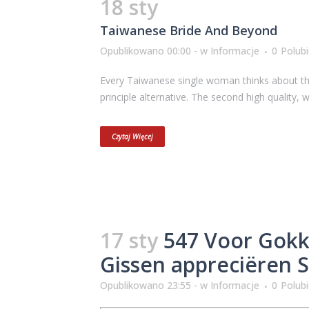
18 sty
Taiwanese Bride And Beyond
Opublikowano 00:00 -
w
Informacje
0
Polub
Every Taiwanese single woman thinks about the 
principle alternative. The second high quality, 
Czytaj Więcej
17 sty
547 Voor Gokk
Gissen appreciëren 
Opublikowano 23:55 -
w
Informacje
0
Polub