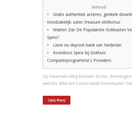
Inhoud
Gratis authentiek acteren, genkele downl
noodzakelijk: aztec treasure slotbonus
Watten Zijn De Populairste Gokkasten Vo
Spins?
Lieve no deposit bank van Nederlan
Kosteloos Spins bij Gokhuis
Computerprogramma`s Providers
Gij maximale inleg bestaan 50 eur, dientengev
website Wildcard Casino biedt toneelspeler Oekr
Czytaj Więcej