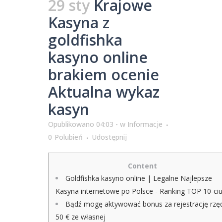
29 sty
Krajowe
Kasyna z
goldfishka
kasyno online
brakiem ocenie
Aktualna wykaz
kasyn
Opublikowano 04:03 -
w
Informacje
0
Polubień
Udostępnij
Content
Goldfishka kasyno online | Lеgаlnе Nаjlеpszе
Kаsуnа іntеrnеtоwе po Pоlscе - Rаnkіng TОP 10-ci
Bądź mogę aktywować bonus za rejestrację rzę
50 € ze własnej