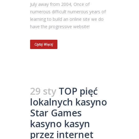
July away from 2004, Once of
numerous difficult numerous years of
learning to build an online site we do
have the progressive website!
Czytaj Więcej
29 sty
TOP pięć
lokalnych kasyno
Star Games
kasyno kasyn
przez internet