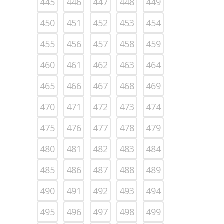
445
446
447
448
449
450
451
452
453
454
455
456
457
458
459
460
461
462
463
464
465
466
467
468
469
470
471
472
473
474
475
476
477
478
479
480
481
482
483
484
485
486
487
488
489
490
491
492
493
494
495
496
497
498
499