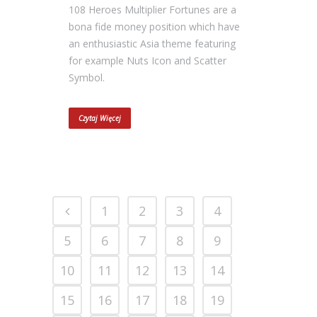
108 Heroes Multiplier Fortunes are a
bona fide money position which have
an enthusiastic Asia theme featuring
for example Nuts Icon and Scatter
Symbol.
Czytaj Więcej
1
2
3
4
5
6
7
8
9
10
11
12
13
14
15
16
17
18
19