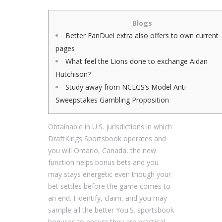
Blogs
Better FanDuel extra also offers to own current
pages
What feel the Lions done to exchange Aidan
Hutchison?
Study away from NCLGS’s Model Anti-
Sweepstakes Gambling Proposition
Obtainable in U.S. jurisdictions in which
DraftKings Sportsbook operates and
you will Ontario, Canada, the new
function helps bonus bets and you
may stays energetic even though your
bet settles before the game comes to
an end. I identify, claim, and you may
sample all the better You.S. sportsbook
bonuses to ensure they are practical