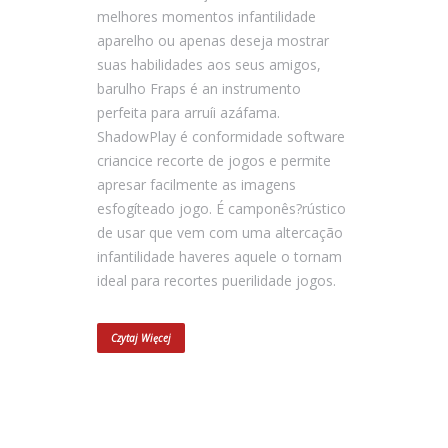
melhores momentos infantilidade
aparelho ou apenas deseja mostrar
suas habilidades aos seus amigos,
barulho Fraps é an instrumento
perfeita para arruíi azáfama.
ShadowPlay é conformidade software
criancice recorte de jogos e permite
apresar facilmente as imagens
esfogíteado jogo. É camponês?rústico
de usar que vem com uma altercação
infantilidade haveres aquele o tornam
ideal para recortes puerilidade jogos.
Czytaj Więcej