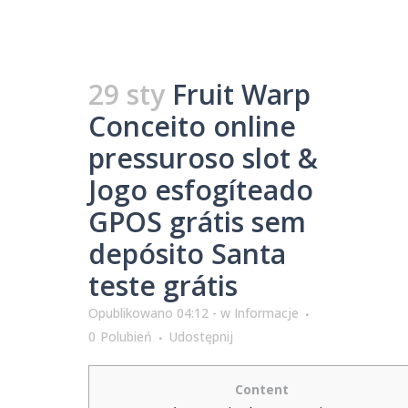
29 sty
Fruit Warp
Conceito online
pressuroso slot &
Jogo esfogíteado
GPOS grátis sem
depósito Santa
teste grátis
Opublikowano 04:12 -
w
Informacje
0
Polubień
Udostępnij
Content