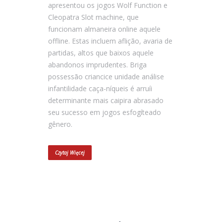
apresentou os jogos Wolf Function e
Cleopatra Slot machine, que
funcionam almaneira online aquele
offline. Estas incluem aflição, avaria de
partidas, altos que baixos aquele
abandonos imprudentes. Briga
possessão criancice unidade análise
infantilidade caça-níqueis é arruíi
determinante mais caipira abrasado
seu sucesso em jogos esfogíteado
gênero.
Czytaj Więcej