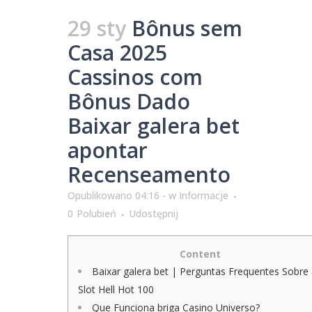
29 sty
Bônus sem
Casa 2025
Cassinos com
Bônus Dado
Baixar galera bet
apontar
Recenseamento
Opublikowano 04:16 -
w
Informacje
0
Polubień
Udostępnij
Content
Baixar galera bet | Perguntas Frequentes Sobre
Slot Hell Hot 100
Que Funciona briga Casino Universo?