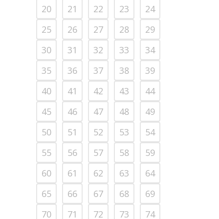
20
21
22
23
24
25
26
27
28
29
30
31
32
33
34
35
36
37
38
39
40
41
42
43
44
45
46
47
48
49
50
51
52
53
54
55
56
57
58
59
60
61
62
63
64
65
66
67
68
69
70
71
72
73
74