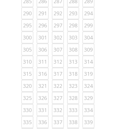
285
286
287
288
289
290
291
292
293
294
295
296
297
298
299
300
301
302
303
304
305
306
307
308
309
310
311
312
313
314
315
316
317
318
319
320
321
322
323
324
325
326
327
328
329
330
331
332
333
334
335
336
337
338
339