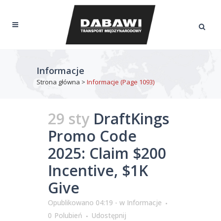
Informacje
Strona główna
>
Informacje
(Page 1093)
29 sty
DraftKings
Promo Code
2025: Claim $200
Incentive, $1K
Give
Opublikowano 04:19 -
w
Informacje
0
Polubień
Udostępnij