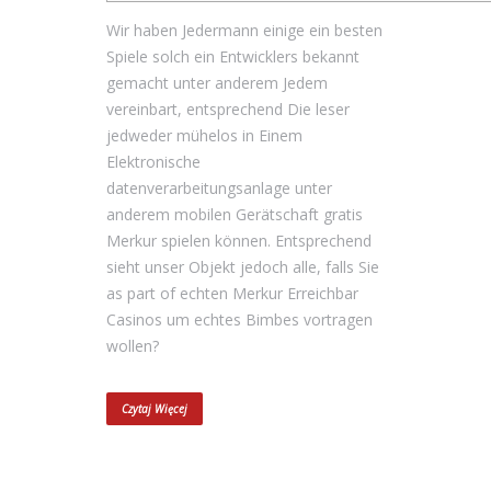
Wir haben Jedermann einige ein besten
Spiele solch ein Entwicklers bekannt
gemacht unter anderem Jedem
vereinbart, entsprechend Die leser
jedweder mühelos in Einem
Elektronische
datenverarbeitungsanlage unter
anderem mobilen Gerätschaft gratis
Merkur spielen können. Entsprechend
sieht unser Objekt jedoch alle, falls Sie
as part of echten Merkur Erreichbar
Casinos um echtes Bimbes vortragen
wollen?
Czytaj Więcej