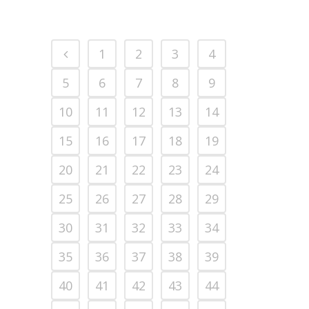
1
2
3
4
5
6
7
8
9
10
11
12
13
14
15
16
17
18
19
20
21
22
23
24
25
26
27
28
29
30
31
32
33
34
35
36
37
38
39
40
41
42
43
44