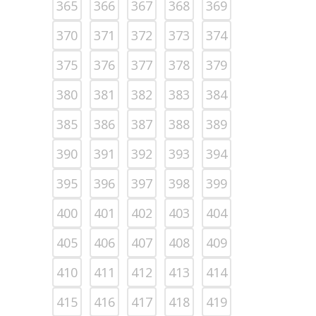
365
366
367
368
369
370
371
372
373
374
375
376
377
378
379
380
381
382
383
384
385
386
387
388
389
390
391
392
393
394
395
396
397
398
399
400
401
402
403
404
405
406
407
408
409
410
411
412
413
414
415
416
417
418
419