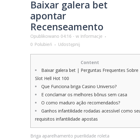
Baixar galera bet
apontar
Recenseamento
Opublikowano 04:16 -
w
Informacje
0
Polubień
Udostępnij
Content
Baixar galera bet | Perguntas Frequentes Sobre
Slot Hell Hot 100
Que Funciona briga Casino Universo?
E conclamar os melhores bônus sem casa
O como maduro açâo recomendados?
Ganhos infantilidade rodadas acessível como se
requisitos infantilidade apostas
Briga aparelhamento puerilidade roleta