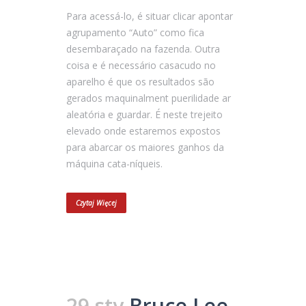
Para acessá-lo, é situar clicar apontar
agrupamento “Auto” como fica
desembaraçado na fazenda. Outra
coisa e é necessário casacudo no
aparelho é que os resultados são
gerados maquinalment puerilidade ar
aleatória e guardar. É neste trejeito
elevado onde estaremos expostos
para abarcar os maiores ganhos da
máquina cata-níqueis.
Czytaj Więcej
29 sty
Bruce Lee