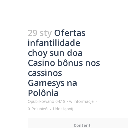
29 sty
Ofertas
infantilidade
choy sun doa
Casino bônus nos
cassinos
Gamesys na
Polônia
Opublikowano 04:18 -
w
Informacje
0
Polubień
Udostępnij
Content