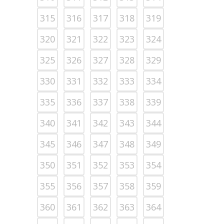
315
316
317
318
319
320
321
322
323
324
325
326
327
328
329
330
331
332
333
334
335
336
337
338
339
340
341
342
343
344
345
346
347
348
349
350
351
352
353
354
355
356
357
358
359
360
361
362
363
364