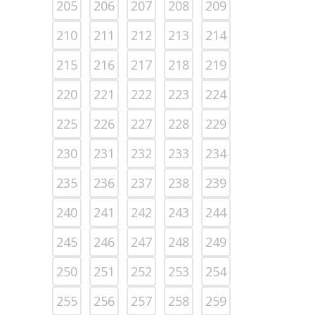
205
206
207
208
209
210
211
212
213
214
215
216
217
218
219
220
221
222
223
224
225
226
227
228
229
230
231
232
233
234
235
236
237
238
239
240
241
242
243
244
245
246
247
248
249
250
251
252
253
254
255
256
257
258
259